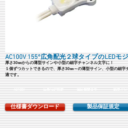
AC100V 155°広角配光２球タイプのLED
厚さ30㎜からの薄型サインや小型の細字チャンネル文字に！
１個ずつカットできるので、厚さ30㎜～の薄型サイン、小型の細字
適です。
​防水 IP67
AC100V
広角160°照射
保証期間３年
仕様書ダウンロード
製品保証規定