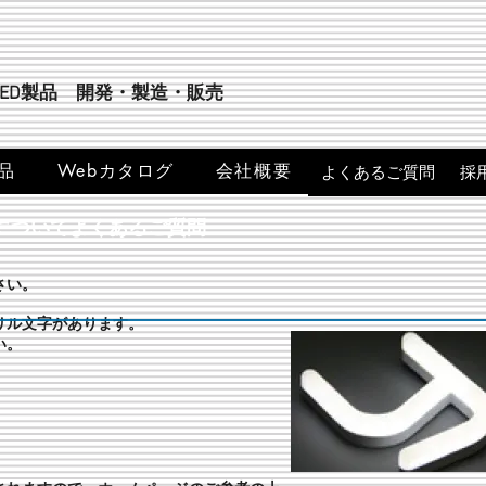
LED製品 開発・製造・販売
品
Webカタログ
会社概要
よくあるご質問
採
についてよくあるご質問
さい。
リル文字があります。
い。