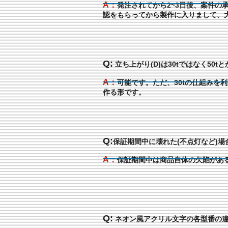
A：
発注されてから2~3日後、案件の
認をもらってから製作に入りまして、
Q:
立ち上がり(D)は30tではなく50
A：
可能です。ただ、30tの仕組みを利
作る形です。
Q:
保証期間中に壊れた(不点灯など)場
A：
保証期間中は商品自体の欠陥があ
Q:
ネオン風アクリル文字の各型番の